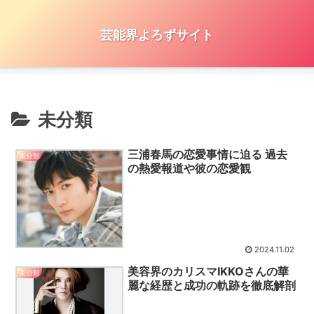
芸能界よろずサイト
未分類
三浦春馬の恋愛事情に迫る 過去
未分類
の熱愛報道や彼の恋愛観
2024.11.02
美容界のカリスマIKKOさんの華
未分類
麗な経歴と成功の軌跡を徹底解剖