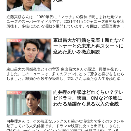
近藤真彦さんは、1980年代に「マッチ」の愛称で親しまれた元ジャ
ニーズのスーパーアイドルです。2021年4月にジャニーズ事務所を退
所後も、多岐にわたる活動を展開しています。今回は、近藤真彦さん
の現在の収入源や年収について詳しく見ていきましょ...
東出昌大が再婚を発表！新たなパ
男性芸能人
ートナーとの未来と再スタートに
込めた思いを徹底解説
東出昌大の再婚発表とその背景 東出昌大さんが最近、再婚を発表し
ました。このニュースは、多くのファンにとって驚きと喜びをもたら
しました。離婚から数年が経過し、東出さんは新たな人生を歩む準備
が整ったと感じ、新たなパートナーとの未来を選ぶ決断をし...
向井理の年収はどれくらい？テレ
男性芸能人
ビドラマ、映画、CMなど多岐に
わたる活躍から見る収入の全貌
向井理さんは、その端正なルックスと確かな演技力で多くのファンを
魅了している人気俳優です。ドラマや映画に次々と出演し、さらに
CMやナレーション、イベント出演など幅広い分野で活動している彼