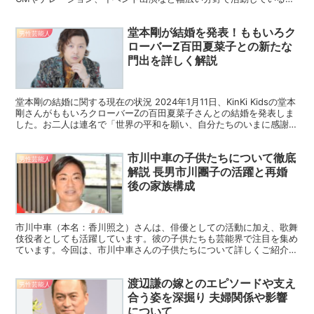
の年収について、多くの人々が興味を持っているのではないで...
堂本剛が結婚を発表！ももいろク
男性芸能人
ローバーZ百田夏菜子との新たな
門出を詳しく解説
堂本剛の結婚に関する現在の状況 2024年1月11日、KinKi Kidsの堂本
剛さんがももいろクローバーZの百田夏菜子さんとの結婚を発表しま
した。お二人は連名で「世界の平和を願い、自分たちのいまに感謝を
込めて、一日一日を大切に生きていきた...
市川中車の子供たちについて徹底
男性芸能人
解説 長男市川團子の活躍と再婚
後の家族構成
市川中車（本名：香川照之）さんは、俳優としての活動に加え、歌舞
伎役者としても活躍しています。彼の子供たちも芸能界で注目を集め
ています。今回は、市川中車さんの子供たちについて詳しくご紹介し
ます。 長男：五代目市川團子 長男の香川政明さんは、2...
渡辺謙の嫁とのエピソードや支え
男性芸能人
合う姿を深掘り 夫婦関係や影響
について