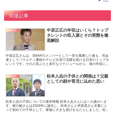
関連記事
中居正広の年収はいくら？トップ
男性芸能人
タレントの収入源とその実態を徹
底解説
中居正広さんは、SMAPのメンバーとして一世を風靡した後も、司会
者としてバラエティ番組やテレビ出演で活躍を続ける日本のトップタ
レントです。その人気ぶりと多忙なスケジュールから、彼の年収に関
しては多くの関心が寄せられています。今回は、中居正広...
松本人志の子供との関係は？父親
男性芸能人
としての顔や育児に込めた思い
松本人志の子供についての基本情報 松本人志さんには一人娘がいま
す。彼の娘さんは2009年に誕生し、松本さんと伊原凛さん夫妻にと
って初めての子供として、家族に大きな喜びをもたらしました。松本
さんは自らのプライバシーを大切にしており、娘さんにつ...