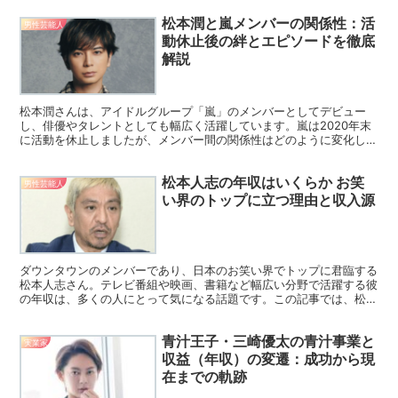
松本潤と嵐メンバーの関係性：活
男性芸能人
動休止後の絆とエピソードを徹底
解説
松本潤さんは、アイドルグループ「嵐」のメンバーとしてデビュー
し、俳優やタレントとしても幅広く活躍しています。嵐は2020年末
に活動を休止しましたが、メンバー間の関係性はどのように変化した
のでしょうか。この記事では、松本潤さんと他の嵐メンバー...
松本人志の年収はいくらか お笑
男性芸能人
い界のトップに立つ理由と収入源
ダウンタウンのメンバーであり、日本のお笑い界でトップに君臨する
松本人志さん。テレビ番組や映画、書籍など幅広い分野で活躍する彼
の年収は、多くの人にとって気になる話題です。この記事では、松本
さんの年収がどのような活動から成り立っているのか、その...
青汁王子・三崎優太の青汁事業と
実業家
収益（年収）の変遷：成功から現
在までの軌跡