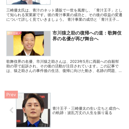
三崎優太氏は、青汁のネット通販で一世を風靡し、「青汁王子」とし
て知られる実業家です。彼の青汁事業の成功と、その後の収益の変遷
について詳しく見ていきましょう。 青汁事業の成功と「青汁王子」
の誕生 三崎氏は、2014年以降、青汁のネット通販を手...
市川猿之助の復帰への道：歌舞伎
男性芸能人
界の名優が再び舞台へ
歌舞伎界の名優、市川猿之助さんは、2023年5月に両親への自殺幇
助の罪で起訴され、その後の活動が注目されています。この記事で
は、猿之助さんの事件後の生活、復帰に向けた動き、名跡の問題、家
族との関係、そして今後の展望について詳しく解説します。...
青汁王子・三崎優太の生い立ちと成功へ
の軌跡：波乱万丈の人生を振り返る