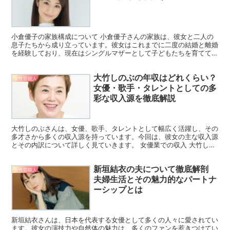
小倉優子の家族構成について 小倉優子さんの家族は、彼女と二人の
息子たちから成り立っています。彼女はこれまでに二度の結婚と離婚
を経験しており、現在はシングルマザーとして子どもたちを育ててい
ます。彼女は子どもたちとの時間を大切にしながら、タレン...
大竹しのぶの年収はどれくらい？
女性芸能人
女優・歌手・タレントとしての多
彩な収入源を徹底解説
大竹しのぶさんは、女優、歌手、タレントとして幅広く活躍し、その
多才さから多くの収入源を持っています。今回は、彼女の主な収入源
とその内訳について詳しく見ていきます。 女優業での収入 大竹しの
ぶさんは、映画、ドラマ、舞台など多岐にわたる作品に出...
新垣結衣の夫について徹底解剖
女性芸能人
夫婦生活とその魅力的なパートナ
ーシップとは
新垣結衣さんは、日本を代表する女優として多くの人々に愛されてい
ます。彼女の演技力や自然体の魅力は、多くのファンを惹きつけてい