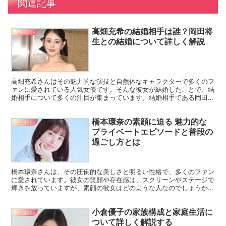
関連記事
高畑充希の結婚相手は誰？岡田将
女性芸能人
生との結婚について詳しく解説
高畑充希さんはその魅力的な演技と自然体なキャラクターで多くのフ
ァンに愛されている人気女優です。そんな彼女が結婚したことで、結
婚相手について多くの注目が集まっています。結婚相手である岡田将
生さんもまた、多くのファンに支持される俳優であり、この...
橋本環奈の素顔に迫る 魅力的な
女性芸能人
プライベートエピソードと普段の
過ごし方とは
橋本環奈さんは、その圧倒的な美しさと明るい性格で、多くのファン
に愛されています。彼女の笑顔や存在感は、スクリーンやステージで
輝きを放っていますが、素顔の彼女はどのような人なのでしょうか。
今回は、橋本環奈さんの素顔に迫り、普段の過ごし方や彼女...
小倉優子の家族構成と家庭生活に
女性芸能人
ついて詳しく解説する