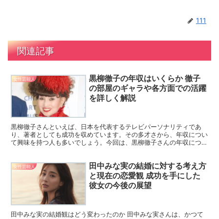
111
関連記事
黒柳徹子の年収はいくらか 徹子
女性芸能人
の部屋のギャラや各方面での活躍
を詳しく解説
黒柳徹子さんといえば、日本を代表するテレビパーソナリティであ
り、著者としても成功を収めています。その多才さから、年収につい
て興味を持つ人も多いでしょう。今回は、黒柳徹子さんの年収につい
て、テレビ出演や著作、その他の活動など多角的な視点から詳...
田中みな実の結婚に対する考え方
女性芸能人
と現在の恋愛観 成功を手にした
彼女の今後の展望
田中みな実の結婚観はどう変わったのか 田中みな実さんは、かつて