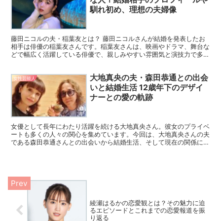
馴れ初め、理想の夫婦像
藤田ニコルの夫・稲葉友とは？ 藤田ニコルさんが結婚を発表したお
相手は俳優の稲葉友さんです。稲葉友さんは、映画やドラマ、舞台な
どで幅広く活躍している俳優で、親しみやすい雰囲気と演技力で多く
のファンに愛されています。稲葉さんは1988年1月12...
大地真央の夫・森田恭通との出会
女性芸能人
いと結婚生活 12歳年下のデザイ
ナーとの愛の軌跡
女優として長年にわたり活躍を続ける大地真央さん。彼女のプライベ
ートも多くの人々の関心を集めています。今回は、大地真央さんの夫
である森田恭通さんとの出会いから結婚生活、そして現在の関係につ
いて詳しくご紹介します。 森田恭通とは 森田恭通さんは...
綾瀬はるかの恋愛観とは？その魅力に迫
るエピソードとこれまでの恋愛報道を振
り返る