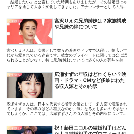
「結婚したい」と公言していた時期もありましたが、その結婚観はキ
ャリアを通じて大きく変化してきました。アナウンサーとしての活躍
からフリーに転身し、さらにマルチタレントとして成功を収...
宮沢りえの兄弟姉妹は？家族構成
女性芸能人
や兄妹の絆について
宮沢りえさんは、女優として数々の映画やドラマで活躍し、幅広い世
代から愛されている存在です。彼女のプライベートに関しては公に語
られることが少なく、特に兄弟姉妹については多くの人が興味を持っ
ています。今回は、宮沢りえさんの兄弟姉妹や家族との関係...
広瀬すずの年収はどれくらい？映
女性芸能人
画・ドラマ・CMなど多岐にわた
る収入源とその内訳
広瀬すずさんは、日本を代表する若手女優として、多方面で活躍され
ています。その年収はどの程度なのか、気になる方も多いのではない
でしょうか。ここでは、広瀬すずさんの収入源とその内訳について詳
しく解説します。 映画出演による収入 広瀬すずさんは、...
祝！藤田ニコルの結婚相手はどん
女性芸能人
な人？結婚相手のプロフィールや