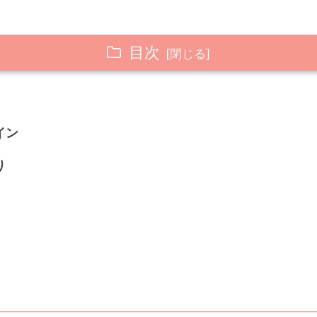
目次
イン
り