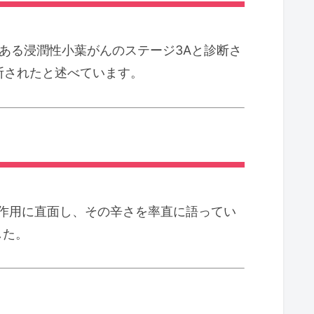
である浸潤性小葉がんのステージ3Aと診断さ
断されたと述べています。
作用に直面し、その辛さを率直に語ってい
した。