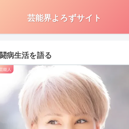
芸能界よろずサイト
闘病生活を語る
芸能人