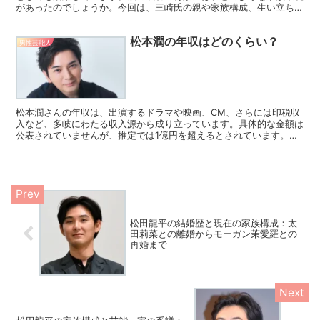
があったのでしょうか。今回は、三崎氏の親や家族構成、生い立ちに
ついて詳しくご紹介します。 父親は歯科医で経営者...
松本潤の年収はどのくらい？
男性芸能人
松本潤さんの年収は、出演するドラマや映画、CM、さらには印税収
入など、多岐にわたる収入源から成り立っています。具体的な金額は
公表されていませんが、推定では1億円を超えるとされています。特
に、2023年に主演を務めたNHK大河ドラマ「どうする...
松田龍平の結婚歴と現在の家族構成：太
田莉菜との離婚からモーガン茉愛羅との
再婚まで