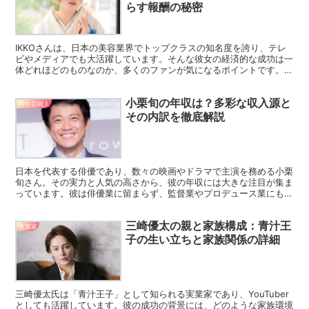
らす報酬の秘密
IKKOさんは、日本の美容業界でトップクラスの知名度を誇り、テレ
ビやメディアでも大活躍しています。そんな彼女の経済的な成功は一
体どれほどのものなのか、多くのファンが気になるポイントです。本
記事では、IKKOさんの年収に関する情報や、成功の裏...
小栗旬の年収は？多彩な収入源と
男性芸能人
その内訳を徹底解説
日本を代表する俳優であり、数々の映画やドラマで主演を務める小栗
旬さん。その実力と人気の高さから、彼の年収には大きな注目が集ま
っています。彼は俳優業に留まらず、監督業やプロデュース業にも挑
戦し、多岐にわたる収入源を持っています。この記事では、...
三崎優太の親と家族構成：青汁王
実業家
子の生い立ちと家族関係の詳細
三崎優太氏は「青汁王子」として知られる実業家であり、YouTuber
としても活躍しています。彼の成功の背景には、どのような家族環境