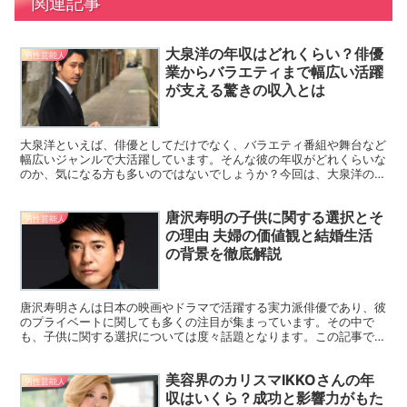
関連記事
大泉洋の年収はどれくらい？俳優
男性芸能人
業からバラエティまで幅広い活躍
が支える驚きの収入とは
大泉洋といえば、俳優としてだけでなく、バラエティ番組や舞台など
幅広いジャンルで大活躍しています。そんな彼の年収がどれくらいな
のか、気になる方も多いのではないでしょうか？今回は、大泉洋の年
収について、彼の活動範囲や成功の秘訣を踏まえて詳しく探...
唐沢寿明の子供に関する選択とそ
男性芸能人
の理由 夫婦の価値観と結婚生活
の背景を徹底解説
唐沢寿明さんは日本の映画やドラマで活躍する実力派俳優であり、彼
のプライベートに関しても多くの注目が集まっています。その中で
も、子供に関する選択については度々話題となります。この記事で
は、唐沢寿明さんと山口智子さん夫妻が子供を持たない選択をし...
美容界のカリスマIKKOさんの年
男性芸能人
収はいくら？成功と影響力がもた