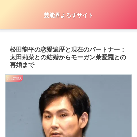
芸能界よろずサイト
松田龍平の恋愛遍歴と現在のパートナー：
太田莉菜との結婚からモーガン茉愛羅との
再婚まで
男性芸能人