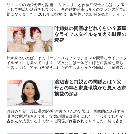
サトエリの結婚発表が話題に サトエリこと佐藤江梨子さんは、女優
として幅広い活躍をしており、その結婚発表は多くのファンの間で話
題になりました。2015年に彼女は一般男性との結婚を発表し、その
ニュースは瞬く間に広がりました。ファンにとって彼女の...
叶姉妹の資産はどれくらい？豪華
女性芸能人
なライフスタイルを支える財産の
秘密
叶姉妹といえば、そのゴージャスなファッションや豪華なライフスタ
イルが注目を集めています。彼女たちは一体どれほどの資産を持ち、
どのようにしてそれを築き上げたのでしょうか？今回は、叶姉妹の資
産について詳しく解説し、その背景や収入源についても掘り...
渡辺杏と両親との関係とは？父・
女性芸能人
母との絆と家庭環境から見える家
族愛の深さ
渡辺杏と父・渡辺謙の関係 渡辺杏さんの父親は、国際的に活躍する
俳優の渡辺謙さんです。父娘の関係は長年にわたって複雑でしたが、
杏さんが成長する中で徐々に関係が修復されてきました。特に杏さん
が女優としてキャリアを築き始めたことで、共通の仕事を持...