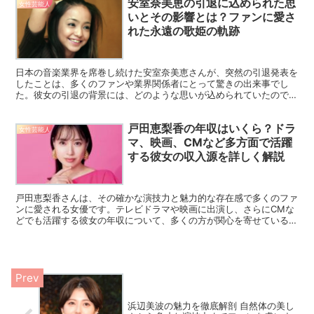
安室奈美恵の引退に込められた思
女性芸能人
いとその影響とは？ファンに愛さ
れた永遠の歌姫の軌跡
日本の音楽業界を席巻し続けた安室奈美恵さんが、突然の引退発表を
したことは、多くのファンや業界関係者にとって驚きの出来事でし
た。彼女の引退の背景には、どのような思いが込められていたのでし
ょうか。この記事では、安室奈美恵さんの引退について詳しく...
戸田恵梨香の年収はいくら？ドラ
女性芸能人
マ、映画、CMなど多方面で活躍
する彼女の収入源を詳しく解説
戸田恵梨香さんは、その確かな演技力と魅力的な存在感で多くのファ
ンに愛される女優です。テレビドラマや映画に出演し、さらにCMな
どでも活躍する彼女の年収について、多くの方が関心を寄せているこ
とでしょう。この記事では、戸田恵梨香さんの年収について...
浜辺美波の魅力を徹底解剖 自然体の美し