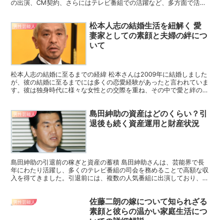
の出演、CM契約、さらにはテレビ番組での活躍など、多方面で活躍
する彼の収入はどれほどのものなのでしょうか。この記事で...
松本人志の結婚生活を紐解く 愛
男性芸能人
妻家としての素顔と夫婦の絆につ
いて
松本人志の結婚に至るまでの経緯 松本さんは2009年に結婚しました
が、彼の結婚に至るまでには多くの恋愛経験があったと言われていま
す。彼は独身時代に様々な女性との交際を重ね、その中で愛と絆の大
切さを学んできたようです。結婚相手となったのは一般...
島田紳助の資産はどのくらい？引
男性芸能人
退後も続く資産運用と財産状況
島田紳助の引退前の稼ぎと資産の蓄積 島田紳助さんは、芸能界で長
年にわたり活躍し、多くのテレビ番組の司会を務めることで高額な収
入を得てきました。引退前には、複数の人気番組に出演しており、そ
のギャラも非常に高額でした。特に、ゴールデンタイムのテ...
佐藤二朗の嫁について知られざる
男性芸能人
素顔と彼らの温かい家庭生活につ