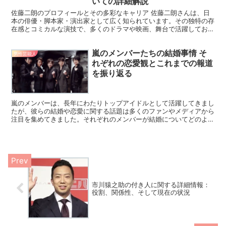
いての詳細解説
佐藤二朗のプロフィールとその多彩なキャリア 佐藤二朗さんは、日
本の俳優・脚本家・演出家として広く知られています。その独特の存
在感とコミカルな演技で、多くのドラマや映画、舞台で活躍してお
り、バラエティ番組でもそのユニークなキャラクターで人気を...
嵐のメンバーたちの結婚事情 そ
男性芸能人
れぞれの恋愛観とこれまでの報道
を振り返る
嵐のメンバーは、長年にわたりトップアイドルとして活躍してきまし
たが、彼らの結婚や恋愛に関する話題は多くのファンやメディアから
注目を集めてきました。それぞれのメンバーが結婚についてどのよう
な姿勢を示しているのか、またこれまでの報道や噂について...
市川猿之助の付き人に関する詳細情報：
役割、関係性、そして現在の状況