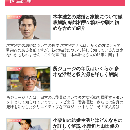
関連記事
木本雅之の結婚と家族について徹
男性芸能人
底解説 結婚相手の詳細や馴れ初
めを含めて紹介
木本雅之の結婚についての概要 木本雅之さんは、多くの方にとって
馴染みのある名前ですが、彼の結婚について詳しく知っている方は少
ないかもしれません。この記事では、木本雅之さんの結婚に関する情
報を徹底的に解説し、彼の結婚相手や家族についても紹介し...
所ジョージの年収はいくらか 多
男性芸能人
才な活動と収入源を詳しく解説
所ジョージさんは、日本の芸能界において多才な活動を展開するタレ
ントとして知られています。テレビ出演、音楽活動、さらには自身の
趣味を活かしたクリエイティブなプロジェクトなど、その収入源は多
岐にわたります。今回は、所ジョージさんの年収に注目し、...
小栗旬の結婚生活とはどんなもの
男性芸能人
か詳しく解説 小栗旬と山田優の