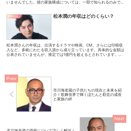
いませんでした。彼の家族構成については、一部で知られるのみで、
そのプライベートは非常に慎重に守られていました。高倉健...
松本潤の年収はどのくらい？
男性芸能人
松本潤さんの年収は、出演するドラマや映画、CM、さらには印税収
入など、多岐にわたる収入源から成り立っています。具体的な金額は
公表されていませんが、推定では1億円を超えるとされています。特
に、2023年に主演を務めたNHK大河ドラマ「どうする...
市川海老蔵の子供たちの現在と未来を紹
介！歌舞伎界で輝くぼたんと勸玄の成長
と家族の絆
市川海老蔵の両親について詳しく解説！