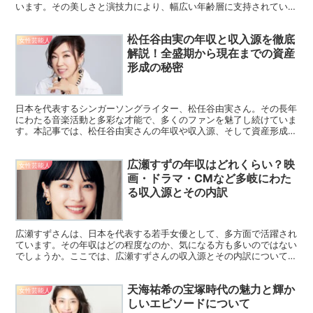
います。その美しさと演技力により、幅広い年齢層に支持されている
彼女ですが、そんな新垣さんがどれほどの収入を得ているの...
松任谷由実の年収と収入源を徹底
女性芸能人
解説！全盛期から現在までの資産
形成の秘密
日本を代表するシンガーソングライター、松任谷由実さん。その長年
にわたる音楽活動と多彩な才能で、多くのファンを魅了し続けていま
す。本記事では、松任谷由実さんの年収や収入源、そして資産形成の
背景について詳しく解説します。 松任谷由実の全盛期の年...
広瀬すずの年収はどれくらい？映
女性芸能人
画・ドラマ・CMなど多岐にわた
る収入源とその内訳
広瀬すずさんは、日本を代表する若手女優として、多方面で活躍され
ています。その年収はどの程度なのか、気になる方も多いのではない
でしょうか。ここでは、広瀬すずさんの収入源とその内訳について詳
しく解説します。 映画出演による収入 広瀬すずさんは、...
天海祐希の宝塚時代の魅力と輝か
女性芸能人
しいエピソードについて