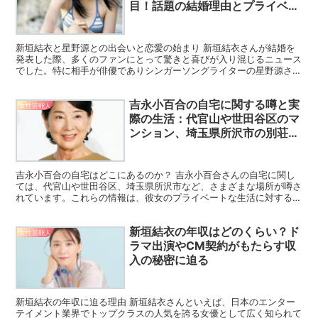
目！話題の結婚理由とプライベー
トエピソード
新垣結衣と星野源との出会いと恋愛の始まり 新垣結衣さんが結婚を
発表した際、多くのファンにとって驚きと喜びが入り混じるニュース
でした。特に相手が俳優でありシンガーソングライターの星野源さん
ということで、二人の出会いに注目が集まりました。二人は...
吉永小百合の自宅に関する噂と実
女性芸能人
際の生活：代官山や世田谷区のマ
ンション、埼玉県所沢市の別荘に
ついて
吉永小百合の自宅はどこにあるのか？ 吉永小百合さんの自宅に関し
ては、代官山や世田谷区、埼玉県所沢市など、さまざまな場所が噂さ
れています。これらの情報は、彼女のプライベートな生活に対する関
心の高さを示しています。 代官山のマンションに関する噂...
新垣結衣の年収はどのくらい？ド
女性芸能人
ラマ出演やCM契約がもたらす収
入の秘密に迫る
新垣結衣の年収に迫る理由 新垣結衣さんといえば、日本のエンター
テイメント業界でトップクラスの人気を誇る女優として広く知られて