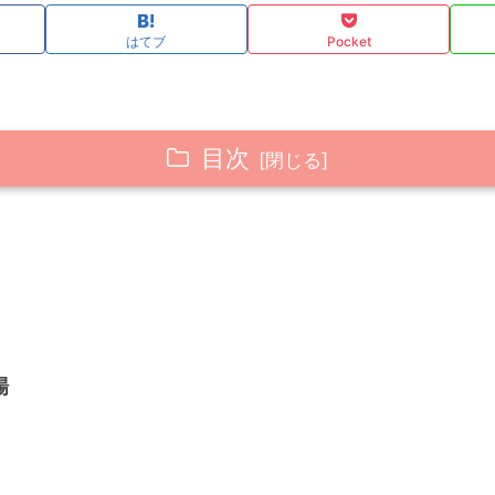
はてブ
Pocket
目次
場