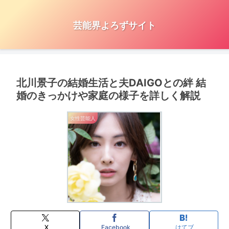
芸能界よろずサイト
北川景子の結婚生活と夫DAIGOとの絆 結
婚のきっかけや家庭の様子を詳しく解説
女性芸能人
X
Facebook
はてブ