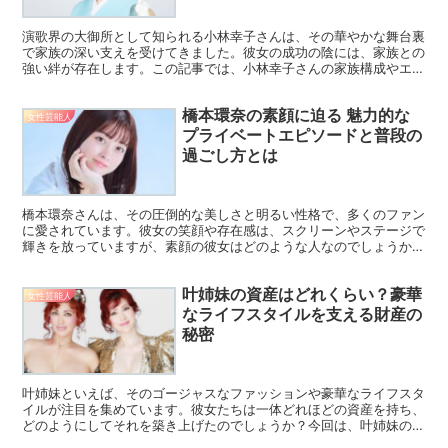
演歌界の大御所として知られる小林幸子さんは、その華やかな舞台裏
で家族の深い支えを受けてきました。彼女の成功の陰には、家族との
強い絆が存在します。この記事では、小林幸子さんの家族構成やエピ
ソードを詳しくご紹介します。 実家と幼少期の環境 小林...
橋本環奈の素顔に迫る 魅力的な
女性芸能人
プライベートエピソードと普段の
過ごし方とは
橋本環奈さんは、その圧倒的な美しさと明るい性格で、多くのファン
に愛されています。彼女の笑顔や存在感は、スクリーンやステージで
輝きを放っていますが、素顔の彼女はどのような人なのでしょうか。
今回は、橋本環奈さんの素顔に迫り、普段の過ごし方や彼女...
叶姉妹の資産はどれくらい？豪華
女性芸能人
なライフスタイルを支える財産の
秘密
叶姉妹といえば、そのゴージャスなファッションや豪華なライフスタ
イルが注目を集めています。彼女たちは一体どれほどの資産を持ち、
どのようにしてそれを築き上げたのでしょうか？今回は、叶姉妹の資
産について詳しく解説し、その背景や収入源についても掘り...