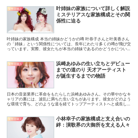
叶姉妹の家族について詳しく解説
女性芸能人
ミステリアスな家族構成とその関
係性に迫る
叶姉妹の家族構成 本当の姉妹かどうかの噂 叶恭子さんと叶美香さん
の「姉妹」という関係性については、長年にわたり多くの噂が飛び交
っています。実際、彼女たちが本当の姉妹であるのかどうかについて
は明確にされておらず、それが彼女たちのミステリアスな...
浜崎あゆみの生い立ちとデビュー
女性芸能人
までの道のり 天才アーティスト
が誕生するまでの物語
日本の音楽業界に革命をもたらした浜崎あゆみさん。その華やかなキ
ャリアの裏には、波乱に満ちた生い立ちがあります。彼女がどのよう
な環境で育ち、どのような道を経てトップアーティストへと成長した
のか、その背景を探ってみましょう。 福岡での幼少期 浜...
小林幸子の家族構成と支え合いの
女性芸能人
絆：演歌界の大御所を支える人々