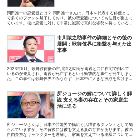
岡田准一の恋愛観とは？ 岡田准一さんは、日本を代表する俳優とし
て多くのファンを魅了しており、彼の恋愛観についても注目が集まっ
ています。彼は恋愛に対して非常に誠実で真剣な姿勢を持っていると
言われています。特に、相手を尊重し、思いやりを持って接...
市川猿之助事件の詳細とその後の
男性芸能人
展開：歌舞伎界に衝撃を与えた出
来事
2023年5月、歌舞伎俳優の市川猿之助氏が両親と共に自宅で倒れて
いるのが発見され、両親が死亡するという衝撃的な事件が発生しまし
た。この事件は歌舞伎界のみならず、日本中に大きな波紋を広げまし
た。この記事では、事件の詳細、猿之助氏の供述、法的処...
所ジョージの嫁について詳しく解
男性芸能人
説 支える妻の存在とその家庭生
活に迫る
所ジョージさんは、日本の芸能界で幅広く活躍するタレントとして知
られていますが、その背後には彼を支える妻の存在があります。彼の
自由奔放なキャラクターを理解し、家庭を支えている奥様について、
今回は詳しくご紹介します。彼の私生活における妻の役割や...