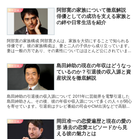
のでしょうか。この記事では、松本潤さんと他の嵐メンバー...
阿部寛の家族について徹底解説
男性芸能人
俳優としての成功を支える家族と
の絆や日常生活を紹介
阿部寛の家族構成 阿部寛さんは、家族を大切にすることで知られる
俳優です。彼の家族構成は、妻と二人の子供から成り立っています。
妻は一般の方であり、その素性についてはほとんど公にされていませ
んが、彼女は阿部寛さんにとって非常に大切な存在であり、...
島田紳助の現在の年収はどうなっ
男性芸能人
ているのか？引退後の収入源と資
産状況を徹底解説
島田紳助の引退後の収入源について 2011年に芸能界を電撃引退した
島田紳助さん。その後、彼の年収や収入源について多くの人々が関心
を寄せています。引退前はテレビ番組の司会やCM出演などで高額な
収入を得ていましたが、引退後はこれらの収入はなくな...
岡田准一の恋愛遍歴と現在の愛の
男性芸能人
形 過去の恋愛エピソードから見
える彼の魅力とは