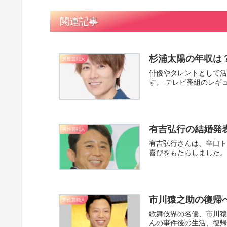
関連記事
杉浦太陽の年収は
男性芸能人
俳優やタレントとして活
す。 テレビ番組のレギュ
有吉弘行の結婚発
男性芸能人
有吉弘行さんは、辛口ト
喜びをもたらしました。
市川猿之助の復帰
男性芸能人
歌舞伎界の名優、市川猿
んの事件後の生活、復帰