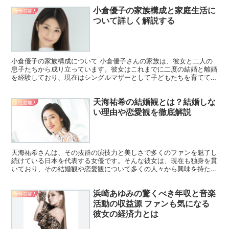
小倉優子の家族構成と家庭生活に
女性芸能人
ついて詳しく解説する
小倉優子の家族構成について 小倉優子さんの家族は、彼女と二人の
息子たちから成り立っています。彼女はこれまでに二度の結婚と離婚
を経験しており、現在はシングルマザーとして子どもたちを育ててい
ます。彼女は子どもたちとの時間を大切にしながら、タレン...
天海祐希の結婚観とは？結婚しな
女性芸能人
い理由や恋愛観を徹底解説
天海祐希さんは、その抜群の演技力と美しさで多くのファンを魅了し
続けている日本を代表する女優です。そんな彼女は、現在も独身を貫
いており、その結婚観や恋愛観について多くの人々から興味を持たれ
ています。天海祐希さんがなぜ結婚しないのか、どのような...
浜崎あゆみの驚くべき年収と音楽
女性芸能人
活動の収益源 ファンも気になる
彼女の経済力とは