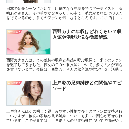
日本の音楽シーンにおいて、圧倒的な存在感を持つアーティスト、浜
崎あゆみさん。その華やかなキャリアの中で、彼女がどれだけの収入
を得ているのか、多くのファンが気になるところです。ここでは、浜
崎あゆみさんの年収に焦点を当て、その背後にある収益源に...
西野カナの年収はどれくらい？収
女性芸能人
入源や活動状況を徹底解説
西野カナさんは、その独特の歌声と共感を呼ぶ歌詞で、多くのファン
を魅了してきました。彼女の年収や収入源について、多くの人が関心
を寄せています。今回は、西野カナさんの収入源や推定年収、活動状
況について詳しく解説します。 主な収入源 西野カナさん...
上戸彩の兄弟姉妹との関係やエピ
女性芸能人
ソード
上戸彩さんはその明るく親しみやすい性格で多くのファンに支持され
ていますが、彼女の家族や兄弟姉妹についても多くの関心が寄せられ
ています。この記事では、上戸彩さんの兄弟姉妹についての情報や、
家族とのエピソード、そしてその絆について詳しく解説して...