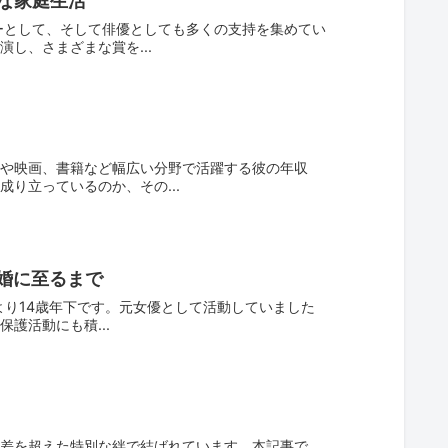
な家庭生活
ーとして、そして俳優としても多くの支持を集めてい
し、さまざまな賞を...
や映画、書籍など幅広い分野で活躍する彼の年収
り立っているのか、その...
婚に至るまで
んより14歳年下です。元女優として活動していました
護活動にも積...
差を超えた特別な絆で結ばれています。本記事で