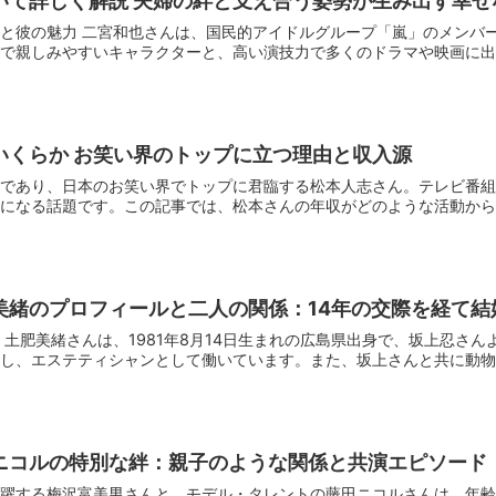
いて詳しく解説 夫婦の絆と支え合う姿勢が生み出す幸せ
と彼の魅力 二宮和也さんは、国民的アイドルグループ「嵐」のメンバ
で親しみやすいキャラクターと、高い演技力で多くのドラマや映画に出演
いくらか お笑い界のトップに立つ理由と収入源
であり、日本のお笑い界でトップに君臨する松本人志さん。テレビ番組
になる話題です。この記事では、松本さんの年収がどのような活動から成
美緒のプロフィールと二人の関係：14年の交際を経て結
 土肥美緒さんは、1981年8月14日生まれの広島県出身で、坂上忍さ
し、エステティシャンとして働いています。また、坂上さんと共に動物保
ニコルの特別な絆：親子のような関係と共演エピソード
躍する梅沢富美男さんと、モデル・タレントの藤田ニコルさんは、年齢