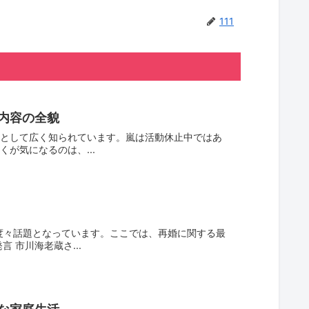
111
内容の全貌
ーとして広く知られています。嵐は活動休止中ではあ
が気になるのは、...
度々話題となっています。ここでは、再婚に関する最
 市川海老蔵さ...