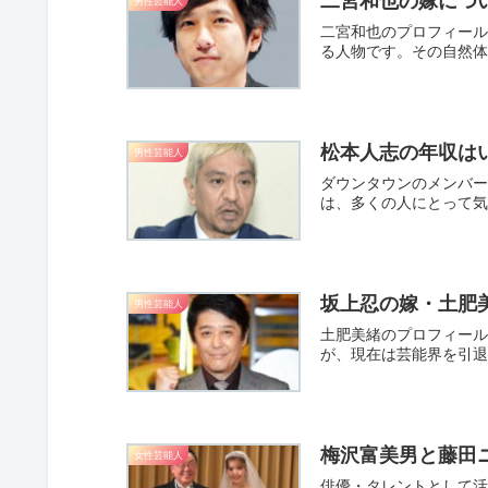
二宮和也の嫁につ
男性芸能人
二宮和也のプロフィール
る人物です。その自然体
松本人志の年収は
男性芸能人
ダウンタウンのメンバー
は、多くの人にとって気
坂上忍の嫁・土肥
男性芸能人
土肥美緒のプロフィール
が、現在は芸能界を引退
梅沢富美男と藤田
女性芸能人
俳優・タレントとして活