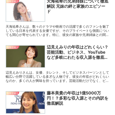
天海祐希の兄弟姉妹について徹底
女性芸能人
解説 兄妹の絆と家族のエピソー
ド
天海祐希さんは、数々のドラマや映画での活躍で多くのファンを魅了
している日本を代表する女優ですが、そのプライベートな側面につい
ても関心が寄せられています。特に、彼女の家族や兄弟姉妹との関係
は、多くのファンにとって興味深い話題です。今回は、天海...
辺見えみりの年収はどれくらい？
女性芸能人
芸能活動、ビジネス、YouTube
など多岐にわたる収入源を徹底解
説
辺見えみりさんは、女優、タレント、そしてビジネスパーソンとして
幅広い分野で活躍している多才な人物です。彼女の年収がどれくらい
なのか、多くの人が興味を持っています。芸能活動だけでなく、ビジ
ネスやYouTubeなど多方面に活動を広げている辺見え...
藤本美貴の年収は1億5000万
女性芸能人
円！？多彩な収入源とその内訳を
徹底解説