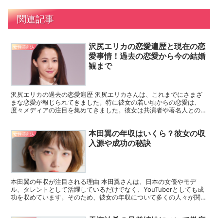
関連記事
沢尻エリカの恋愛遍歴と現在の恋
女性芸能人
愛事情！過去の恋愛から今の結婚
観まで
沢尻エリカの過去の恋愛遍歴 沢尻エリカさんは、これまでにさまざ
まな恋愛が報じられてきました。特に彼女の若い頃からの恋愛は、
度々メディアの注目を集めてきました。彼女は共演者や著名人との恋
愛が噂され、その大胆でオープンな恋愛スタイルが話題となり...
本田翼の年収はいくら？彼女の収
女性芸能人
入源や成功の秘訣
本田翼の年収が注目される理由 本田翼さんは、日本の女優やモデ
ル、タレントとして活躍しているだけでなく、YouTuberとしても成
功を収めています。そのため、彼女の年収について多くの人々が関心
を持っています。多方面で活躍する彼女の収入はどれほ...