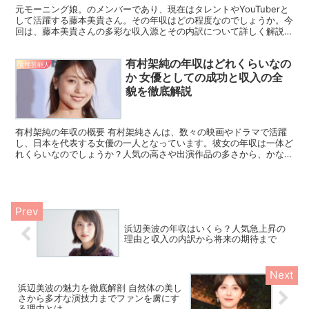
元モーニング娘。のメンバーであり、現在はタレントやYouTuberと
して活躍する藤本美貴さん。その年収はどの程度なのでしょうか。今
回は、藤本美貴さんの多彩な収入源とその内訳について詳しく解説し
ます。 テレビ出演による収入 藤本美貴さんは、バ...
有村架純の年収はどれくらいなの
女性芸能人
か 女優としての成功と収入の全
貌を徹底解説
有村架純の年収の概要 有村架純さんは、数々の映画やドラマで活躍
し、日本を代表する女優の一人となっています。彼女の年収は一体ど
れくらいなのでしょうか？人気の高さや出演作品の多さから、かなり
の収入を得ていることは間違いありません。推定では、彼女...
浜辺美波の年収はいくら？人気急上昇の
理由と収入の内訳から将来の期待まで
浜辺美波の魅力を徹底解剖 自然体の美し
さから多才な演技力までファンを虜にす
る理由とは