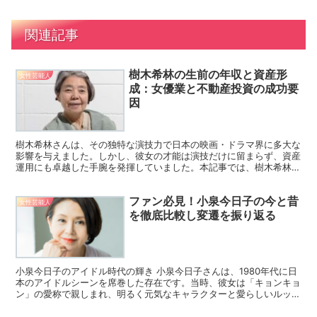
関連記事
樹木希林の生前の年収と資産形
女性芸能人
成：女優業と不動産投資の成功要
因
樹木希林さんは、その独特な演技力で日本の映画・ドラマ界に多大な
影響を与えました。しかし、彼女の才能は演技だけに留まらず、資産
運用にも卓越した手腕を発揮していました。本記事では、樹木希林さ
んの生前の年収や資産形成の背景について詳しく解説します...
ファン必見！小泉今日子の今と昔
女性芸能人
を徹底比較し変遷を振り返る
小泉今日子のアイドル時代の輝き 小泉今日子さんは、1980年代に日
本のアイドルシーンを席巻した存在です。当時、彼女は「キョンキョ
ン」の愛称で親しまれ、明るく元気なキャラクターと愛らしいルック
スで多くのファンを魅了しました。数々のヒット曲をリ...