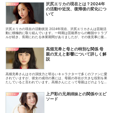
沢尻エリカの現在とは？2024年
女性芸能人
の活動や近況、復帰後の変化につ
いて
沢尻エリカの現在の活動状況 2024年現在、沢尻エリカさんは芸能活
動に積極的に取り組んでいます。一時期は芸能界からの離脱やトラブ
ルが続き、長期にわたる休業期間がありましたが、その後見事に復帰
を果たしました。復帰後は映画やテレビドラマだけでな...
高畑充希と母との特別な関係 母
女性芸能人
親の支えと影響について詳しく解
説
高畑充希さんはその演技力と明るいキャラクターで多くのファンに愛
されていますが、彼女の成功の裏には、母親の存在が大きな役割を果
たしていると言われています。高畑さんにとって母親はどのような存
在であり、どのように彼女の芸能活動や人生に影響を与えた...
上戸彩の兄弟姉妹との関係やエピ
女性芸能人
ソード