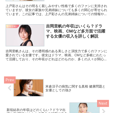
上戸彩さんはその明るく親しみやすい性格で多くのファンに支持され
ていますが、彼女の家族や兄弟姉妹についても多くの関心が寄せられ
ています。この記事では、上戸彩さんの兄弟姉妹についての情報や、
家族とのエピソード、そしてその絆について詳しく解説して...
吉岡里帆の年収はいくら？ドラ
女性芸能人
マ、映画、CMなど多方面で活躍
する女優の収入を詳しく解説
吉岡里帆さんは、その透明感のある美しさと演技力で多くのファンに
愛されている女優です。彼女はドラマ、映画、CMなど多岐にわたっ
て活躍しており、その年収がどれほどのものか、多くの人々が関心を
寄せています。この記事では、吉岡里帆さんの年収について...
米倉涼子の病気に関する真相 健康問題と
女優としての強さ
新垣結衣の年収はどのくらい？ドラマ出