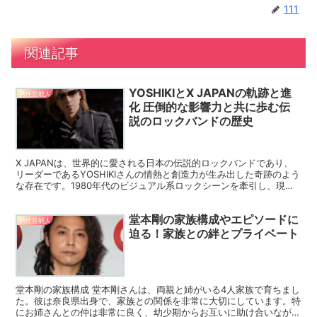
111
関連記事
YOSHIKIとX JAPANの軌跡と進
男性芸能人
化 圧倒的な影響力と共に歩む伝
説のロックバンドの歴史
X JAPANは、世界的に愛される日本の伝説的ロックバンドであり、
リーダーであるYOSHIKIさんの情熱と創造力が生み出した奇跡のよう
な存在です。1980年代のビジュアル系ロックシーンを牽引し、現在
に至るまで強い影響力を持ち続けるX JAP...
堂本剛の家族構成やエピソードに
男性芸能人
迫る！家族との絆とプライベート
堂本剛の家族構成 堂本剛さんは、両親と姉がいる4人家族で育ちまし
た。彼は奈良県出身で、家族との関係を非常に大切にしています。特
にお姉さんとの仲は非常に良く、幼少期からお互いに助け合いながら