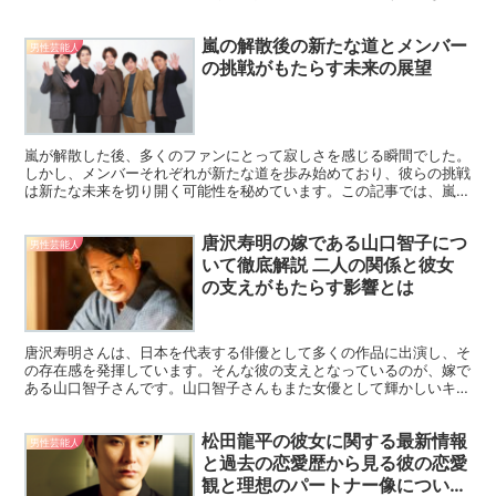
育ったとされています。家族全員が堂本剛さんの芸能活動...
嵐の解散後の新たな道とメンバー
男性芸能人
の挑戦がもたらす未来の展望
嵐が解散した後、多くのファンにとって寂しさを感じる瞬間でした。
しかし、メンバーそれぞれが新たな道を歩み始めており、彼らの挑戦
は新たな未来を切り開く可能性を秘めています。この記事では、嵐の
解散後のメンバーの動向や新しい活動について詳しく探って...
唐沢寿明の嫁である山口智子につ
男性芸能人
いて徹底解説 二人の関係と彼女
の支えがもたらす影響とは
唐沢寿明さんは、日本を代表する俳優として多くの作品に出演し、そ
の存在感を発揮しています。そんな彼の支えとなっているのが、嫁で
ある山口智子さんです。山口智子さんもまた女優として輝かしいキャ
リアを持ち、二人は芸能界でも理想の夫婦として知られてい...
松田龍平の彼女に関する最新情報
男性芸能人
と過去の恋愛歴から見る彼の恋愛
観と理想のパートナー像について