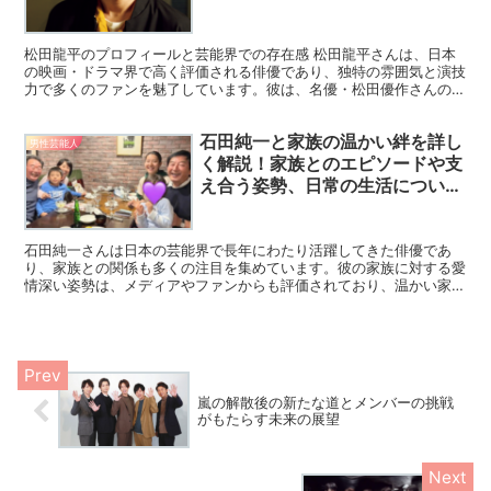
の詳細解説
松田龍平のプロフィールと芸能界での存在感 松田龍平さんは、日本
の映画・ドラマ界で高く評価される俳優であり、独特の雰囲気と演技
力で多くのファンを魅了しています。彼は、名優・松田優作さんの息
子として生まれ、その遺伝子を受け継ぎつつも、自身の独自...
石田純一と家族の温かい絆を詳し
男性芸能人
く解説！家族とのエピソードや支
え合う姿勢、日常の生活について
紹介
石田純一さんは日本の芸能界で長年にわたり活躍してきた俳優であ
り、家族との関係も多くの注目を集めています。彼の家族に対する愛
情深い姿勢は、メディアやファンからも評価されており、温かい家庭
を築いていることが知られています。この記事では、石田純一...
嵐の解散後の新たな道とメンバーの挑戦
がもたらす未来の展望