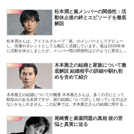
ています。今回は、ビートたけしさんの年収について、どの...
松本潤と嵐メンバーの関係性：活
男性芸能人
動休止後の絆とエピソードを徹底
解説
松本潤さんは、アイドルグループ「嵐」のメンバーとしてデビュー
し、俳優やタレントとしても幅広く活躍しています。嵐は2020年末
に活動を休止しましたが、メンバー間の関係性はどのように変化した
のでしょうか。この記事では、松本潤さんと他の嵐メンバー...
木本雅之の結婚と家族について徹
男性芸能人
底解説 結婚相手の詳細や馴れ初
めを含めて紹介
木本雅之の結婚についての概要 木本雅之さんは、多くの方にとって
馴染みのある名前ですが、彼の結婚について詳しく知っている方は少
ないかもしれません。この記事では、木本雅之さんの結婚に関する情
報を徹底的に解説し、彼の結婚相手や家族についても紹介し...
尾崎豊と麻薬問題の真相 彼の苦
男性芸能人
悩と真実に迫る