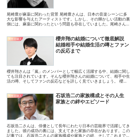
尾崎豊が麻薬に関わった背景 尾崎豊さんは、日本の音楽シーンに多
大な影響を与えたアーティストです。しかし、その輝かしい活動の裏
側には、麻薬に関わったという問題も存在していました。尾崎さんが
なぜ麻薬に手を出したのか、その背景にはどのような要因が...
櫻井翔の結婚について徹底解説
男性芸能人
結婚相手や結婚生活の噂とファン
の反応まで
櫻井翔さんは「嵐」のメンバーとして幅広く活躍する中、結婚に関し
ても注目されています。そんな櫻井翔さんの結婚について、相手や生
活の噂、そしてファンの反応などを詳しく見ていきましょう。 櫻井
翔の結婚相手は誰？ 櫻井翔さんが結婚したことは、日本中...
石坂浩二の家族構成とその人生
男性芸能人
家族との絆やエピソード
石坂浩二さんは、俳優として長年にわたり日本の芸能界で活躍してき
ました。彼の成功の裏には、支えてきた家族の存在があります。この
記事では、石坂浩二さんの家族構成や家族との絆、そしてこれまでの