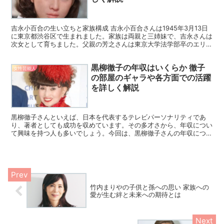
吉永小百合の生い立ちと家族構成 吉永小百合さんは1945年3月13日
に東京都渋谷区で生まれました。家族は両親と三姉妹で、吉永さんは
次女として育ちました。父親の芳之さんは東京大学法学部卒のエリー
トで、母親の和枝さんは作家志望でピアノ教師を務め...
黒柳徹子の年収はいくらか 徹子
女性芸能人
の部屋のギャラや各方面での活躍
を詳しく解説
黒柳徹子さんといえば、日本を代表するテレビパーソナリティであ
り、著者としても成功を収めています。その多才さから、年収につい
て興味を持つ人も多いでしょう。今回は、黒柳徹子さんの年収につい
て、テレビ出演や著作、その他の活動など多角的な視点から詳...
竹内まりやの子供と孫への思い 家族への
愛が生む絆と未来への期待とは