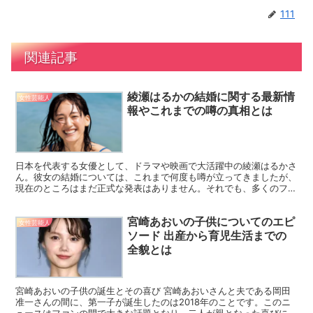
111
関連記事
綾瀬はるかの結婚に関する最新情
女性芸能人
報やこれまでの噂の真相とは
日本を代表する女優として、ドラマや映画で大活躍中の綾瀬はるかさ
ん。彼女の結婚については、これまで何度も噂が立ってきましたが、
現在のところはまだ正式な発表はありません。それでも、多くのファ
ンが彼女の結婚に注目し、気になる話題となっています。今...
宮崎あおいの子供についてのエピ
女性芸能人
ソード 出産から育児生活までの
全貌とは
宮崎あおいの子供の誕生とその喜び 宮崎あおいさんと夫である岡田
准一さんの間に、第一子が誕生したのは2018年のことです。このニ
ュースはファンの間で大きな話題となり、二人が親となった喜びに多