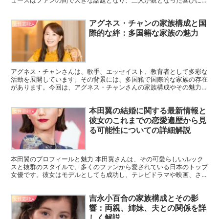
くの祝福の声が寄せられました。宮崎あおいさんは出産後...
アグネス・チャンの家族構成と国
女性芸能人
際的な絆：多国籍な家族の魅力
アグネス・チャンさんは、歌手、エッセイスト、教育者として多彩な
活動を展開しています。その背景には、多国籍で国際的な家族の存在
があります。今回は、アグネス・チャンさんの家族構成やその魅力に
ついて詳しくご紹介します。 アグネス・チャンの実家と兄...
本田翼の結婚に関する最新情報と
女性芸能人
彼女のこれまでの恋愛遍歴から見
る可能性についての詳細解説
本田翼のプロフィールと魅力 本田翼さんは、その可愛らしいルック
スと抜群のスタイルで、多くのファンから愛されている日本のトップ
女優です。彼女はモデルとしても成功し、テレビドラマや映画、さら
にはバラエティ番組でもその存在感を発揮しています。特に...
吉永小百合の家族構成とその影
女性芸能人
響：両親、姉妹、夫との関係を詳
しく解説