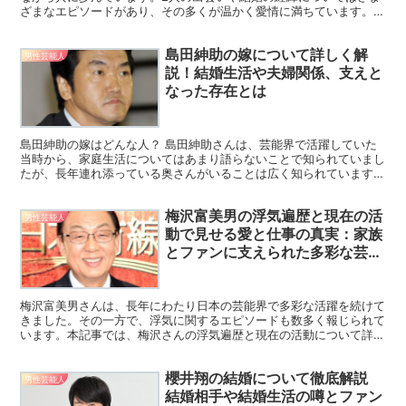
ざまなエピソードがあり、その多くが温かく愛情に満ちています。人
生のパートナーとして、嫁が彼に与えた影響や支えは計り知...
島田紳助の嫁について詳しく解
男性芸能人
説！結婚生活や夫婦関係、支えと
なった存在とは
島田紳助の嫁はどんな人？ 島田紳助さんは、芸能界で活躍していた
当時から、家庭生活についてはあまり語らないことで知られていまし
たが、長年連れ添っている奥さんがいることは広く知られています。
彼の嫁は一般人であり、そのためメディアへの露出はほとん...
梅沢富美男の浮気遍歴と現在の活
男性芸能人
動で見せる愛と仕事の真実：家族
とファンに支えられた多彩な芸能
生活
梅沢富美男さんは、長年にわたり日本の芸能界で多彩な活躍を続けて
きました。その一方で、浮気に関するエピソードも数多く報じられて
います。本記事では、梅沢さんの浮気遍歴と現在の活動について詳し
くご紹介します。 浮気が奥様にバレたエピソード 梅沢富...
櫻井翔の結婚について徹底解説
男性芸能人
結婚相手や結婚生活の噂とファン