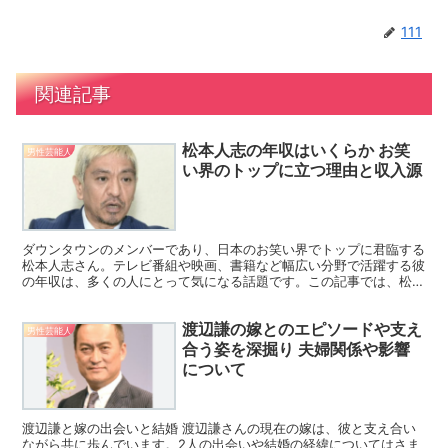
111
関連記事
松本人志の年収はいくらか お笑
男性芸能人
い界のトップに立つ理由と収入源
ダウンタウンのメンバーであり、日本のお笑い界でトップに君臨する
松本人志さん。テレビ番組や映画、書籍など幅広い分野で活躍する彼
の年収は、多くの人にとって気になる話題です。この記事では、松本
さんの年収がどのような活動から成り立っているのか、その...
渡辺謙の嫁とのエピソードや支え
男性芸能人
合う姿を深掘り 夫婦関係や影響
について
渡辺謙と嫁の出会いと結婚 渡辺謙さんの現在の嫁は、彼と支え合い
ながら共に歩んでいます。2人の出会いや結婚の経緯についてはさま