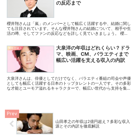
の反応まで
櫻井翔さんは「嵐」のメンバーとして幅広く活躍する中、結婚に関し
ても注目されています。そんな櫻井翔さんの結婚について、相手や生
活の噂、そしてファンの反応などを詳しく見ていきましょう。 櫻井
翔の結婚相手は誰？ 櫻井翔さんが結婚したことは、日本中...
大泉洋の年収はどれくらい？ドラ
男性芸能人
マ、映画、CM、バラエティまで
幅広い活躍を支える収入の内訳
大泉洋さんは、俳優としてだけでなく、バラエティ番組の司会や声優
としても幅広く活躍する日本のトップタレントの一人です。その多彩
な才能とユーモア溢れるキャラクターで、幅広い世代から支持を集め
ています。彼の年収がどれほどのものか、多くの人が関心を...
山田孝之の年収は2億円超え？多彩な収入
源とその内訳を徹底解説