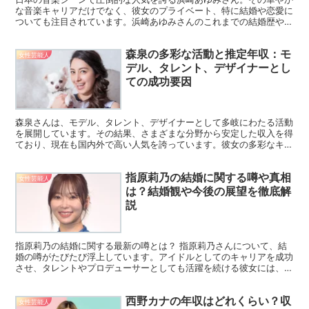
な音楽キャリアだけでなく、彼女のプライベート、特に結婚や恋愛に
ついても注目されています。浜崎あゆみさんのこれまでの結婚歴や、
彼女がどのような恋愛観を持っているのか 浜崎あゆみの最...
森泉の多彩な活動と推定年収：モ
女性芸能人
デル、タレント、デザイナーとし
ての成功要因
森泉さんは、モデル、タレント、デザイナーとして多岐にわたる活動
を展開しています。その結果、さまざまな分野から安定した収入を得
ており、現在も国内外で高い人気を誇っています。彼女の多彩なキャ
リアから得られる収入は、どのように構成されているのでし...
指原莉乃の結婚に関する噂や真相
女性芸能人
は？結婚観や今後の展望を徹底解
説
指原莉乃の結婚に関する最新の噂とは？ 指原莉乃さんについて、結
婚の噂がたびたび浮上しています。アイドルとしてのキャリアを成功
させ、タレントやプロデューサーとしても活躍を続ける彼女には、多
くのファンがプライベートにも関心を寄せています。そんな...
西野カナの年収はどれくらい？収
女性芸能人