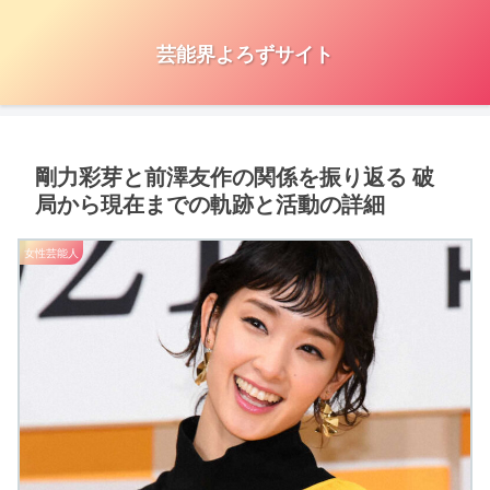
芸能界よろずサイト
剛力彩芽と前澤友作の関係を振り返る 破
局から現在までの軌跡と活動の詳細
女性芸能人