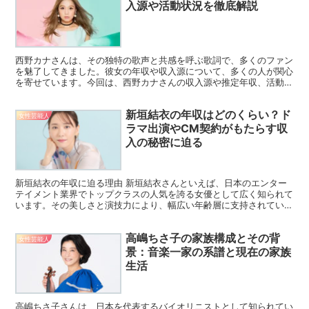
入源や活動状況を徹底解説
西野カナさんは、その独特の歌声と共感を呼ぶ歌詞で、多くのファン
を魅了してきました。彼女の年収や収入源について、多くの人が関心
を寄せています。今回は、西野カナさんの収入源や推定年収、活動状
況について詳しく解説します。 主な収入源 西野カナさん...
新垣結衣の年収はどのくらい？ド
女性芸能人
ラマ出演やCM契約がもたらす収
入の秘密に迫る
新垣結衣の年収に迫る理由 新垣結衣さんといえば、日本のエンター
テイメント業界でトップクラスの人気を誇る女優として広く知られて
います。その美しさと演技力により、幅広い年齢層に支持されている
彼女ですが、そんな新垣さんがどれほどの収入を得ているの...
高嶋ちさ子の家族構成とその背
女性芸能人
景：音楽一家の系譜と現在の家族
生活
高嶋ちさ子さんは、日本を代表するバイオリニストとして知られてい