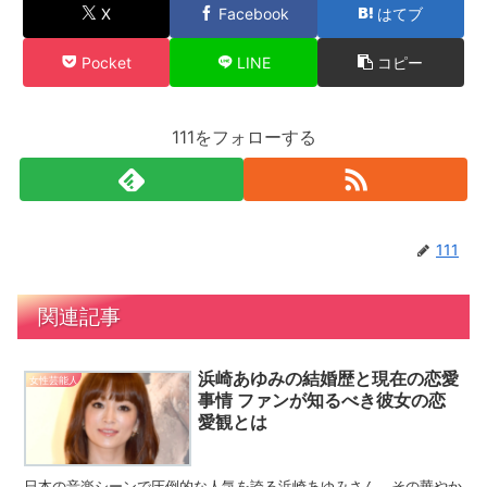
X
Facebook
はてブ
Pocket
LINE
コピー
111をフォローする
111
関連記事
浜崎あゆみの結婚歴と現在の恋愛
女性芸能人
事情 ファンが知るべき彼女の恋
愛観とは
日本の音楽シーンで圧倒的な人気を誇る浜崎あゆみさん。その華やか