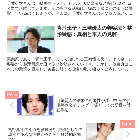
千葉雄大さんは、映画やドラマ、モデル、CM出演など多岐にわたる
分野で活躍しています。その多彩な活動は、彼の年収にどのように影
響しているのでしょうか。今回は、千葉雄大さんの主な収入源とその
内訳について詳しくご紹介します。 ドラマ出演による収入...
青汁王子・三崎優太の美容法と整
実業家
形疑惑：真相と本人の見解
実業家であり「青汁王子」として知られる三崎優太氏は、その整った
容姿から整形疑惑が度々取り沙汰されています。しかし、彼自身はこ
れらの疑惑を否定し、美容に対する独自の取り組みを公表していま
す。今回は、三崎氏の美容法や整形疑惑について詳しくご紹介...
山﨑賢人の結婚の可能性が浮上中 そのお
相手やタイミング 俳優としての影響を徹
底考察
宮野真守の年収を徹底分析 声優としての
成功と多彩な活動がもたらす経済的影響
とは