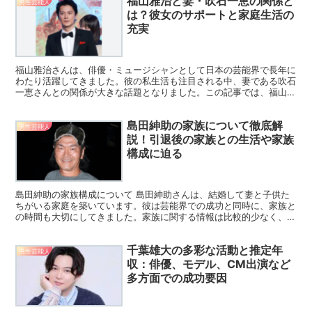
福山雅治と妻・吹石一恵の関係と
男性芸能人
は？彼女のサポートと家庭生活の
充実
福山雅治さんは、俳優・ミュージシャンとして日本の芸能界で長年に
わたり活躍してきました。彼の私生活も注目される中、妻である吹石
一恵さんとの関係が大きな話題となりました。この記事では、福山雅
治さんの妻・吹石一恵さんとの出会いや結婚、家庭生活に焦...
島田紳助の家族について徹底解
男性芸能人
説！引退後の家族との生活や家族
構成に迫る
島田紳助の家族構成について 島田紳助さんは、結婚して妻と子供た
ちがいる家庭を築いています。彼は芸能界での成功と同時に、家族と
の時間も大切にしてきました。家族に関する情報は比較的少なく、プ
ライベートな部分を極力守りたいという意向がうかがえます...
千葉雄大の多彩な活動と推定年
男性芸能人
収：俳優、モデル、CM出演など
多方面での成功要因