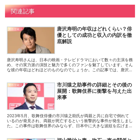
関連記事
唐沢寿明の年収はどれくらい？俳
男性芸能人
優としての成功と収入の内訳を徹
底解説
唐沢寿明さんは、日本の映画・テレビドラマにおいて数々の主演を務
め、その実力派の演技と魅力で多くのファンを魅了しています。そん
な彼の年収はどれほどのものなのでしょうか。この記事では、唐沢寿
明さんの年収の推定額や、収入の内訳について詳しくご紹介...
市川猿之助事件の詳細とその後の
男性芸能人
展開：歌舞伎界に衝撃を与えた出
来事
2023年5月、歌舞伎俳優の市川猿之助氏が両親と共に自宅で倒れて
いるのが発見され、両親が死亡するという衝撃的な事件が発生しまし
た。この事件は歌舞伎界のみならず、日本中に大きな波紋を広げまし
た。この記事では、事件の詳細、猿之助氏の供述、法的処...