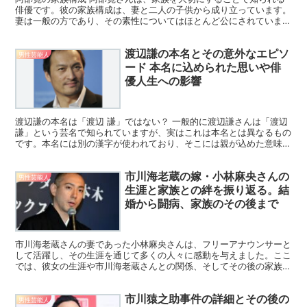
俳優です。彼の家族構成は、妻と二人の子供から成り立っています。
妻は一般の方であり、その素性についてはほとんど公にされていませ
んが、彼女は阿部寛さんにとって非常に大切な存在であり、...
渡辺謙の本名とその意外なエピソ
男性芸能人
ード 本名に込められた思いや俳
優人生への影響
渡辺謙の本名は「渡辺 謙」ではない？ 一般的に渡辺謙さんは「渡辺
謙」という芸名で知られていますが、実はこれは本名とは異なるもの
です。本名には別の漢字が使われており、そこには親が込めた意味や
願いが表れています。日本の芸能界では、芸名を使う俳...
市川海老蔵の嫁・小林麻央さんの
男性芸能人
生涯と家族との絆を振り返る。結
婚から闘病、家族のその後まで
市川海老蔵さんの妻であった小林麻央さんは、フリーアナウンサーと
して活躍し、その生涯を通じて多くの人々に感動を与えました。ここ
では、彼女の生涯や市川海老蔵さんとの関係、そしてその後の家族の
歩みについて詳しくご紹介します。 小林麻央さんの生い立...
市川猿之助事件の詳細とその後の
男性芸能人