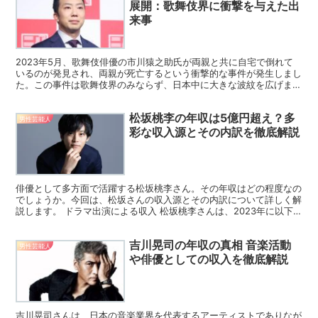
展開：歌舞伎界に衝撃を与えた出
来事
2023年5月、歌舞伎俳優の市川猿之助氏が両親と共に自宅で倒れて
いるのが発見され、両親が死亡するという衝撃的な事件が発生しまし
た。この事件は歌舞伎界のみならず、日本中に大きな波紋を広げまし
た。この記事では、事件の詳細、猿之助氏の供述、法的処...
松坂桃李の年収は5億円超え？多
男性芸能人
彩な収入源とその内訳を徹底解説
俳優として多方面で活躍する松坂桃李さん。その年収はどの程度なの
でしょうか。今回は、松坂さんの収入源とその内訳について詳しく解
説します。 ドラマ出演による収入 松坂桃李さんは、2023年に以下
のドラマに出演しています。 『ブラッシュアップライ...
吉川晃司の年収の真相 音楽活動
男性芸能人
や俳優としての収入を徹底解説
吉川晃司さんは、日本の音楽業界を代表するアーティストでありなが