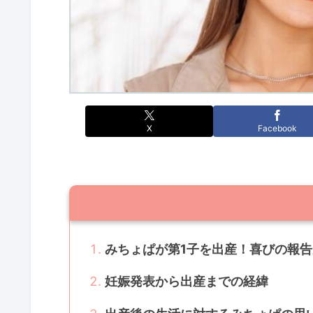
X
Facebook
みちょぱが第1子を出産！喜びの報
妊娠発表から出産までの経緯