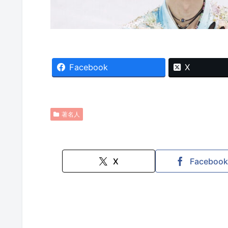
Facebook
X
著名人
X
Faceboo